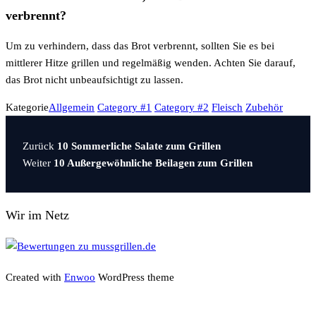
verbrennt?
Um zu verhindern, dass das Brot verbrennt, sollten Sie es bei
mittlerer Hitze grillen und regelmäßig wenden. Achten Sie darauf,
das Brot nicht unbeaufsichtigt zu lassen.
Kategorie
Allgemein
Category #1
Category #2
Fleisch
Zubehör
Vorheriger
Beitragsnavigation
Zurück
10 Sommerliche Salate zum Grillen
Beitrag
Nächster
Weiter
10 Außergewöhnliche Beilagen zum Grillen
Beitrag
Wir im Netz
Created with
Enwoo
WordPress theme