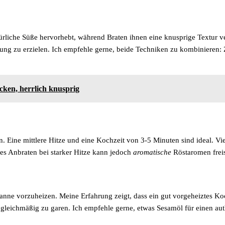
rliche Süße hervorhebt, während Braten ihnen eine knusprige Textur ve
ung zu erzielen. Ich empfehle gerne, beide Techniken zu kombinieren: 
ken, herrlich knusprig
n. Eine mittlere Hitze und eine Kochzeit von 3-5 Minuten sind ideal. V
zes Anbraten bei starker Hitze kann jedoch
aromatische
Röstaromen freis
nne vorzuheizen. Meine Erfahrung zeigt, dass ein gut vorgeheiztes Koch
ie gleichmäßig zu garen. Ich empfehle gerne, etwas Sesamöl für einen a