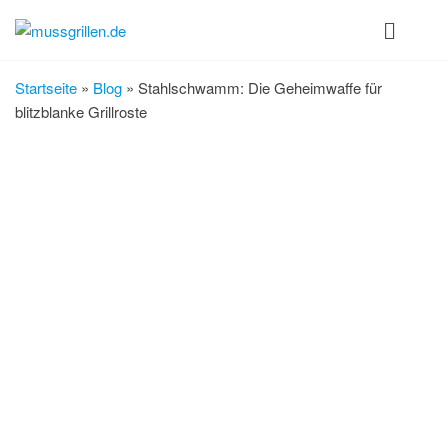
Zum
mussgrillen.de
Inhalt
springen
Startseite
»
Blog
»
Stahlschwamm: Die Geheimwaffe für
blitzblanke Grillroste