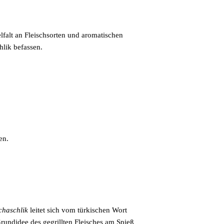
elfalt an Fleischsorten und aromatischen
lik befassen.
en.
chaschlik
leitet sich vom türkischen Wort
rundidee des gegrillten Fleisches am Spieß