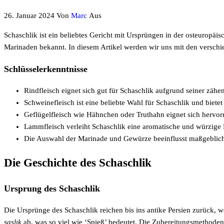
26. Januar 2024
Von
Marc
Aus
Schaschlik ist ein beliebtes Gericht mit Ursprüngen in der osteuropäisc
Marinaden bekannt. In diesem Artikel werden wir uns mit den versch
Schlüsselerkenntnisse
Rindfleisch eignet sich gut für Schaschlik aufgrund seiner zä
Schweinefleisch ist eine beliebte Wahl für Schaschlik und biete
Geflügelfleisch wie Hähnchen oder Truthahn eignet sich hervorr
Lammfleisch verleiht Schaschlik eine aromatische und würzige 
Die Auswahl der Marinade und Gewürze beeinflusst maßgeblich 
Die Geschichte des Schaschlik
Ursprung des Schaschlik
Die Ursprünge des Schaschlik reichen bis ins antike Persien zurück, 
şaşlık
ab, was so viel wie ‘Spieß’ bedeutet. Die Zubereitungsmethoden