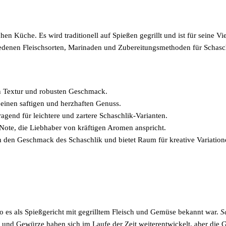
hen Küche. Es wird traditionell auf Spießen gegrillt und ist für seine Vi
iedenen Fleischsorten, Marinaden und Zubereitungsmethoden für Schasch
hen Textur und robusten Geschmack.
t einen saftigen und herzhaften Genuss.
agend für leichtere und zartere Schaschlik-Varianten.
Note, die Liebhaber von kräftigen Aromen anspricht.
den Geschmack des Schaschlik und bietet Raum für kreative Variation
wo es als Spießgericht mit gegrilltem Fleisch und Gemüse bekannt war.
S
 und Gewürze haben sich im Laufe der Zeit weiterentwickelt, aber die G