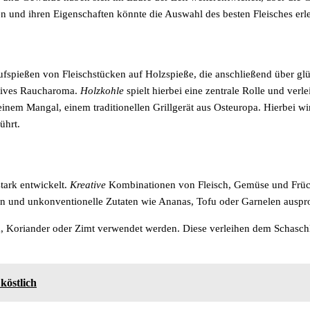
ten und ihren Eigenschaften könnte die Auswahl des besten Fleisches erle
Aufspießen von Fleischstücken auf Holzspieße, die anschließend über gl
nsives Raucharoma.
Holzkohle
spielt hierbei eine zentrale Rolle und verl
einem Mangal, einem traditionellen Grillgerät aus Osteuropa. Hierbei w
ührt.
tark entwickelt.
Kreative
Kombinationen von Fleisch, Gemüse und Früc
en und unkonventionelle Zutaten wie Ananas, Tofu oder Garnelen auspr
 Koriander oder Zimt verwendet werden. Diese verleihen dem Schasch
köstlich