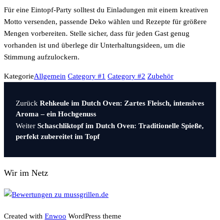
Für eine Eintopf-Party solltest du Einladungen mit einem kreativen
Motto versenden, passende Deko wählen und Rezepte für größere
Mengen vorbereiten. Stelle sicher, dass für jeden Gast genug
vorhanden ist und überlege dir Unterhaltungsideen, um die
Stimmung aufzulockern.
Kategorie
Allgemein
Category #1
Category #2
Zubehör
Vorheriger
Beitragsnavigation
Zurück
Rehkeule im Dutch Oven: Zartes Fleisch, intensives
Beitrag
Aroma – ein Hochgenuss
Nächster
Weiter
Schaschliktopf im Dutch Oven: Traditionelle Spieße,
Beitrag
perfekt zubereitet im Topf
Wir im Netz
Created with
Enwoo
WordPress theme